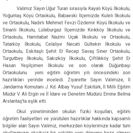
Valimiz Sayın Uğur Turan sırasıyla Kayalı Köyü İlkokulu,
Yoğuntaş Köyü Ortaokulu,
Babaeski İlçemizde Kuleli İlkokulu
ve Ortaokulu, Nadırlı Mehmet Fevzi Özdemir Köyü İlkokulu ve
Sinanlı İlkokulu, Lüleburgaz İlçemizde Kırıkköy İlkokulu ve
Ortaokulu, Hamitabat Nazmi Uçak İlkokulu ve Ortaokulu,
Tatarköy İlkokulu, Celaliye Necati Gültekin İlkokulu ve
Ortaokulu, Eskitaşlı Şehit Er Recep Savaş Siner Ortaokulu,
Turgutbey İlkokulu, Sakızköy İlkokulu, Çiftlikköy Şehit Er
Hasan Yeşilçimen İlkokulu ve son olarak Düğünbaşı
Ortaokulunu yeni eğitim öğretim yılı öncesindeki son
hazırlıkları yerinde inceledi. Ziyarette Sayın Valimize, İl
Jandarma Komutanı J. Kd. Albay Yusuf Eskitürk, İl Milli Eğitim
Müdür V. Ali Ergin ve İl İdare ve Denetim Müdürü Emine Belma
Arslantaş'ta eşlik etti.
Okul yönetiminden okulun fiziki koşulları, eğitim
öğretim faaliyetleri ve yürütülen hazırlıklar hakkında kapsamlı
bilgiler alan Sayın Valimiz, merkezden köylerimize kadar tüm
okullarımızın eksiksiz bir şekilde yeni döneme hazır olması