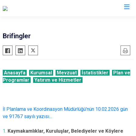
Valilikler
Brifingler
Anasayfa
Kurumsal
Mevzuat
İstatistikler
Plan ve
Programlar
Yatırım ve Hizmetler
İl Planlama ve Koordinasyon Müdürlüğü'nün 10.02.2026 gün
ve 91767 sayılı yazısı...
1.
Kaymakamlıklar, Kuruluşlar, Belediyeler ve Köylere