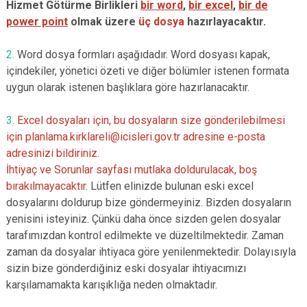
Hizmet Götürme Birlikleri
bir word
,
bir excel
,
bir de
power point
olmak üzere
üç dosya
hazırlayacaktır.
2.
Word dosya formları aşağıdadır. Word dosyası kapak,
içindekiler, yönetici özeti ve diğer bölümler istenen formata
uygun olarak istenen başlıklara göre hazırlanacaktır.
3.
Excel dosyaları için, bu dosyaların size gönderilebilmesi
için planlama.kirklareli@icisleri.gov.tr adresine e-posta
adresinizi bildiriniz.
İhtiyaç ve Sorunlar sayfası mutlaka doldurulacak, boş
bırakılmayacaktır.
Lütfen elinizde bulunan eski excel
dosyalarını doldurup bize göndermeyiniz. Bizden dosyaların
yenisini isteyiniz. Çünkü daha önce sizden gelen dosyalar
tarafımızdan kontrol edilmekte ve düzeltilmektedir. Zaman
zaman da dosyalar ihtiyaca göre yenilenmektedir. Dolayısıyla
sizin bize gönderdiğiniz eski dosyalar ihtiyacımızı
karşılamamakta karışıklığa neden olmaktadır.