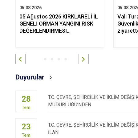
05.08.2026
05.08.202
05 Ağustos 2026 KIRKLARELİ İL
Vali Tur
GENELİ ORMAN YANGINI RİSK
Güvenli
DEĞERLENDİRMESİ...
ziyaret
Duyurular
28
T.C. ÇEVRE, ŞEHİRCİLİK VE İKLİM DEĞİŞİK
MÜDÜRLÜĞÜ’NDEN
Tem
23
T.C. ÇEVRE, ŞEHİRCİLİK VE İKLİM DEĞİŞ
İLAN
Tem