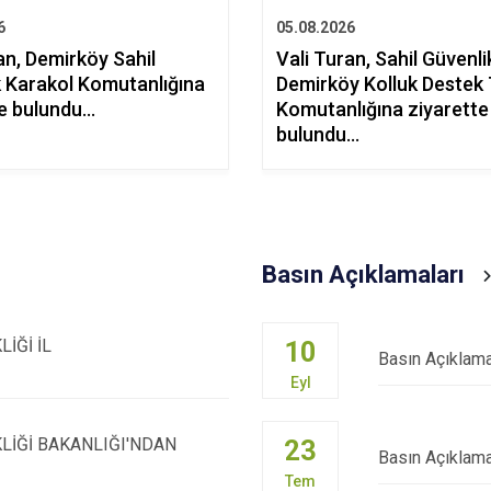
6
05.08.2026
an, Demirköy Sahil
Vali Turan, Sahil Güvenli
k Karakol Komutanlığına
Demirköy Kolluk Destek
te bulundu…
Komutanlığına ziyarette
bulundu…
Basın Açıklamaları
10
LİĞİ İL
Basın Açıklam
Eyl
23
İKLİĞİ BAKANLIĞI'NDAN
Basın Açıklam
Tem