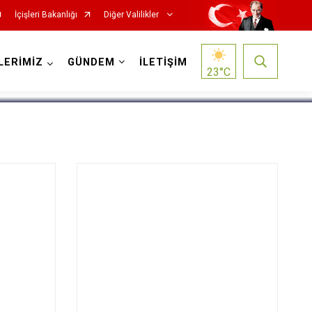
İçişleri Bakanlığı
Diğer Valilikler
1
/
5
LERİMİZ
GÜNDEM
İLETİŞİM
23
°C