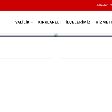
e-Devlet
VALİLİK
KIRKLARELİ
İLÇELERİMİZ
HİZMET
Valilikler