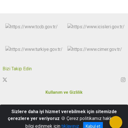
Bizi Takip Edin
Kullanım ve Gizlilik
Karakaş Mahallesi Özgürlük ve Demokrasi Meydanı No:5 Merkez
Sizlere daha iyi hizmet verebilmek için sitemizde
/Kırklareli
çerezlere yer veriyoruz
🍪 Çerez politikamız hakkında
0288 214 51 55
bilgi edinmek için
tıklayınız
Kabul et