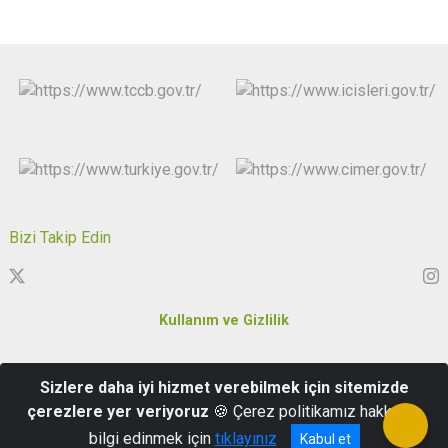
Bizi Takip Edin
Kullanım ve Gizlilik
Karakaş Mahallesi Özgürlük ve Demokrasi Meydanı No:5 Merkez
Sizlere daha iyi hizmet verebilmek için sitemizde
/Kırklareli
çerezlere yer veriyoruz
🍪 Çerez politikamız hakkında
0288 214 51 55
bilgi edinmek için
tıklayınız
Kabul et