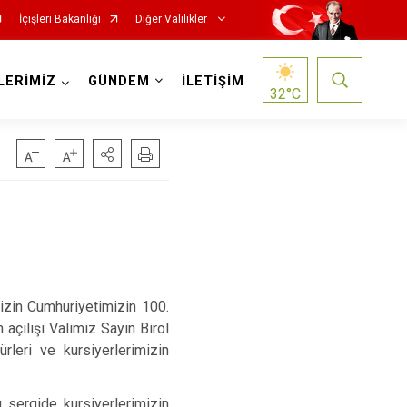
İçişleri Bakanlığı
Diğer Valilikler
LERİMİZ
GÜNDEM
İLETİŞİM
32
°C
izin Cumhuriyetimizin 100.
 açılışı Valimiz Sayın Birol
leri ve kursiyerlerimizin
ı sergide kursiyerlerimizin