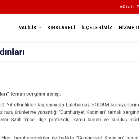
e-Devlet
VALİLİK
KIRKLARELİ
İLÇELERİMİZ
HİZMET
Valilikler
dınları
rı" temalı serginin açılışı;
0. Yıl etkinlikleri kapsamında Lüleburgaz SODAM kursiyerlerim
nuru ürünlerine yansıttığı "Cumhuriyet Kadınları" temalı serginin
amı Salih Yüce, ilçe protokolü, kamu kurum ve kuruluş müdür
 Ekici,
beraberindekiler ile birlikte "Cumhuriyet Kadınları" temal