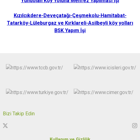
Yündolan Köy Yoluna Menfez Yapılması İşi
Kızılcıkdere-Deveçatağı-Çeşmekolu-Hamitabat-
Tatarköy-Lüleburgaz ve Kırklareli-Asilbeyli köy yolları
BSK Yapım İşi
Bizi Takip Edin
Kullanım ve Gizlilik