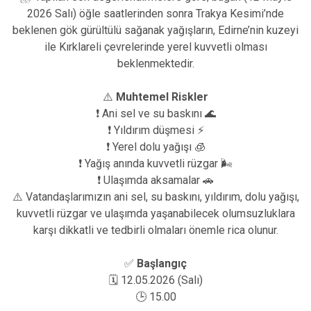
2026 Salı) öğle saatlerinden sonra Trakya Kesimi’nde
beklenen gök gürültülü sağanak yağışların, Edirne’nin kuzeyi
ile Kırklareli çevrelerinde yerel kuvvetli olması
beklenmektedir.
⚠️
Muhtemel Riskler
❗ Ani sel ve su baskını 🌊
❗ Yıldırım düşmesi ⚡
❗ Yerel dolu yağışı 🧊
❗ Yağış anında kuvvetli rüzgar 🌬️
❗ Ulaşımda aksamalar 🚗
⚠️ Vatandaşlarımızın ani sel, su baskını, yıldırım, dolu yağışı,
kuvvetli rüzgar ve ulaşımda yaşanabilecek olumsuzluklara
karşı dikkatli ve tedbirli olmaları önemle rica olunur.
✅
Başlangıç
🗓️ 12.05.2026 (Salı)
🕒 15.00