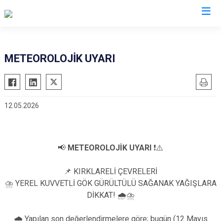
Valilikler
METEOROLOJİK UYARI
12.05.2026
📢
METEOROLOJİK UYARI
❗⚠️
📌 KIRKLARELİ ÇEVRELERİ
⛈️ YEREL KUVVETLİ GÖK GÜRÜLTÜLÜ SAĞANAK YAĞIŞLARA
DİKKAT! 🌧️⛈️
🌧️ Yapılan son değerlendirmelere göre; bugün (12 Mayıs