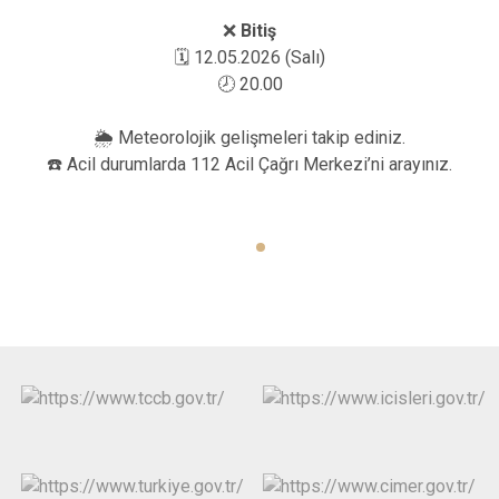
❌
Bitiş
🗓️ 12.05.2026 (Salı)
🕗 20.00
🌦️ Meteorolojik gelişmeleri takip ediniz.
☎️ Acil durumlarda 112 Acil Çağrı Merkezi’ni arayınız.