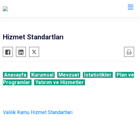
Valilikler
Hizmet Standartları
Anasayfa
Kurumsal
Mevzuat
İstatistikler
Plan ve
Programlar
Yatırım ve Hizmetler
Valilik Kamu Hizmet Standartları