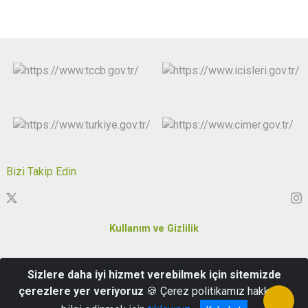
Bizi Takip Edin
Kullanım ve Gizlilik
Karakaş Mahallesi Özgürlük ve Demokrasi Meydanı No:5 Merkez
Sizlere daha iyi hizmet verebilmek için sitemizde
/Kırklareli
çerezlere yer veriyoruz
🍪 Çerez politikamız hakkında
0288 214 51 55