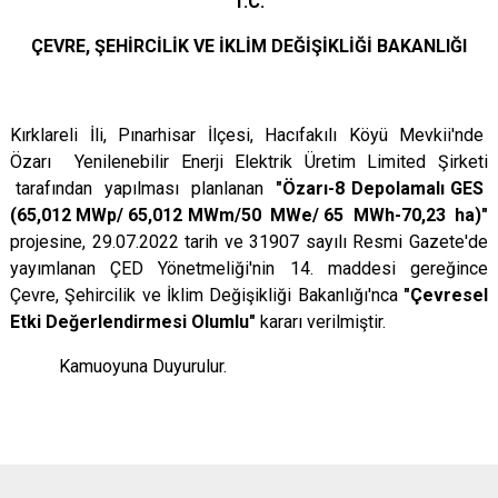
T.C.
ÇEVRE, ŞEHİRCİLİK VE İKLİM DEĞİŞİKLİĞİ BAKANLIĞI
Kırklareli İli, Pınarhisar İlçesi, Hacıfakılı Köyü Mevkii'nde
Özarı Yenilenebilir Enerji Elektrik Üretim Limited Şirketi
tarafından yapılması planlanan
"Özarı-8 Depolamalı GES
(65,012 MWp/ 65,012 MWm/50 MWe/ 65 MWh-70,23 ha)"
projesine, 29.07.2022 tarih ve 31907 sayılı Resmi Gazete'de
yayımlanan ÇED Yönetmeliği'nin 14. maddesi gereğince
Çevre, Şehircilik ve İklim Değişikliği Bakanlığı'nca
"Çevresel
Etki Değerlendirmesi Olumlu"
kararı verilmiştir.
Kamuoyuna Duyurulur.