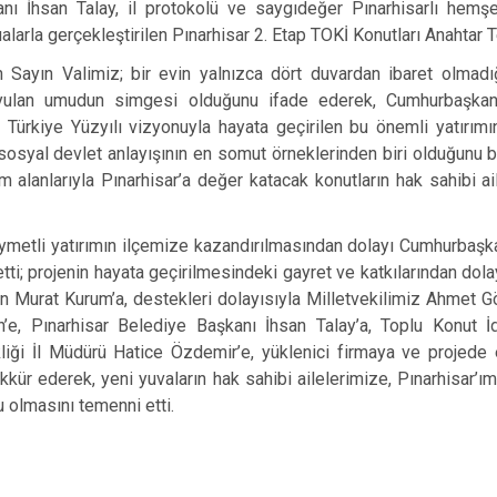
nı İhsan Talay, il protokolü ve saygıdeğer Pınarhisarlı hemşehr
rla gerçekleştirilen Pınarhisar 2. Etap TOKİ Konutları Anahtar Te
ayın Valimiz; bir evin yalnızca dört duvardan ibaret olmadığı
yulan umudun simgesi olduğunu ifade ederek, Cumhurbaşkan
 Türkiye Yüzyılı vizyonuyla hayata geçirilen bu önemli yatırımı
sosyal devlet anlayışının en somut örneklerinden biri olduğunu beli
 alanlarıyla Pınarhisar’a değer katacak konutların hak sahibi ail
ıymetli yatırımın ilçemize kazandırılmasından dolayı Cumhurbaş
etti; projenin hayata geçirilmesindeki gayret ve katkılarından dolay
n Murat Kurum’a, destekleri dolayısıyla Milletvekilimiz Ahmet G
e, Pınarhisar Belediye Başkanı İhsan Talay’a, Toplu Konut İd
ikliği İl Müdürü Hatice Özdemir’e, yüklenici firmaya ve projed
kkür ederek, yeni yuvaların hak sahibi ailelerimize, Pınarhisar’ım
u olmasını temenni etti.