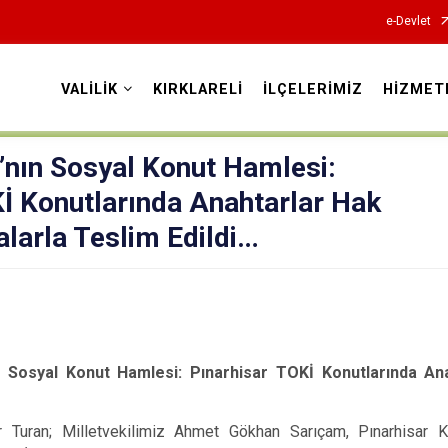
e-Devlet
VALİLİK
KIRKLARELİ
İLÇELERİMİZ
HİZMET
Valilikler
ı’nın Sosyal Konut Hamlesi:
İ Konutlarında Anahtarlar Hak
alarla Teslim Edildi…
ın Sosyal Konut Hamlesi: Pınarhisar TOKİ Konutlarında An
r Turan; Milletvekilimiz Ahmet Gökhan Sarıçam, Pınarhisar 