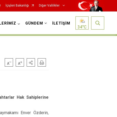
İçişleri Bakanlığı
Diğer Valilikler
LERİMİZ
GÜNDEM
İLETİŞİM
34
°C
ahtarlar Hak Sahiplerine
Kaymakamı Enver Özderin,