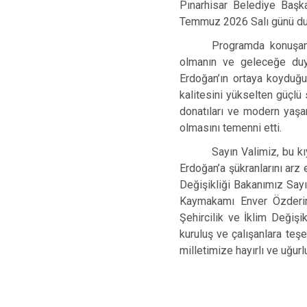
Pınarhisar Belediye Başka
Temmuz 2026 Salı günü duala
Programda konuşan S
olmanın ve geleceğe du
Erdoğan’ın ortaya koyduğu
kalitesini yükselten güçlü 
donatıları ve modern yaşam
olmasını temenni etti.
Sayın Valimiz, bu k
Erdoğan’a şükranlarını arz 
Değişikliği Bakanımız Sayı
Kaymakamı Enver Özderin’
Şehircilik ve İklim Değiş
kuruluş ve çalışanlara teşe
milletimize hayırlı ve uğurl