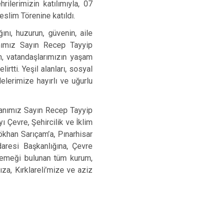
ilerimizin katılımıyla, 07
slim Törenine katıldı.
nı, huzurun, güvenin, aile
ımız Sayın Recep Tayyip
n, vatandaşlarımızın yaşam
rtti. Yeşil alanları, sosyal
elerimize hayırlı ve uğurlu
kanımız Sayın Recep Tayyip
ı Çevre, Şehircilik ve İklim
ökhan Sarıçam’a, Pınarhisar
aresi Başkanlığına, Çevre
e emeği bulunan tüm kurum,
ıza, Kırklareli’mize ve aziz